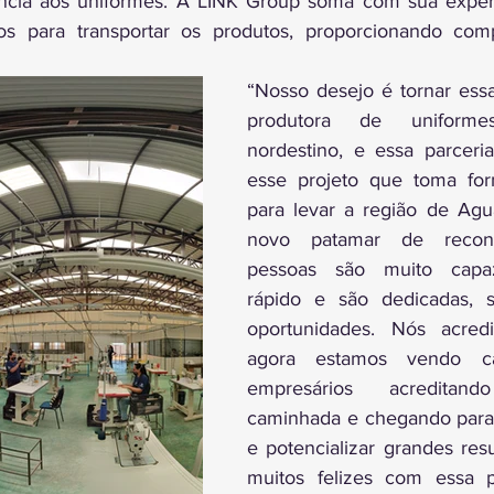
ncia aos uniformes. A LINK Group soma com sua expertis
os para transportar os produtos, proporcionando compe
“Nosso desejo é tornar essa
produtora de uniforme
nordestino, e essa parceria 
esse projeto que toma fo
para levar a região de Ag
novo patamar de reconh
pessoas são muito capaz
rápido e são dedicadas, 
oportunidades. Nós acred
agora estamos vendo c
empresários acreditan
caminhada e chegando para 
e potencializar grandes resu
muitos felizes com essa p