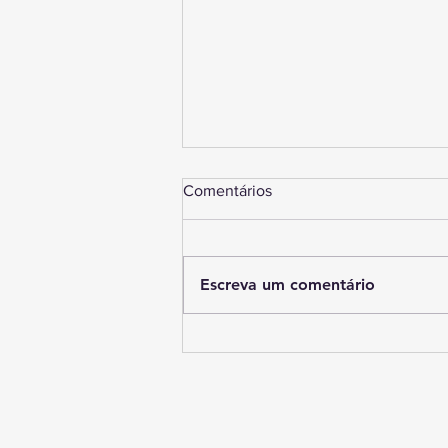
Comentários
Escreva um comentário
No Sertão, a bola e o tatame
ensinam disciplina antes de
ensinar esporte