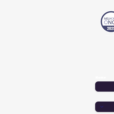
Nome
País