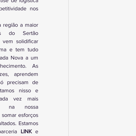
e de logística 
titividade nos 
 região a maior 
s do Sertão 
vem solidificar 
rma e tem tudo 
uada Nova a um 
ecimento. As 
es, aprendem 
só precisam de 
itamos nisso e 
ada vez mais 
do na nossa 
somar esforços 
ltados. Estamos 
arceria 
LINK
 e 