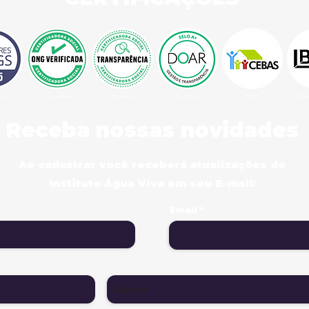
Receba nossas novidades
Ao cadastrar você receberá atualizações do
Instituto Água Viva em seu E-mail!
Email
Telefone