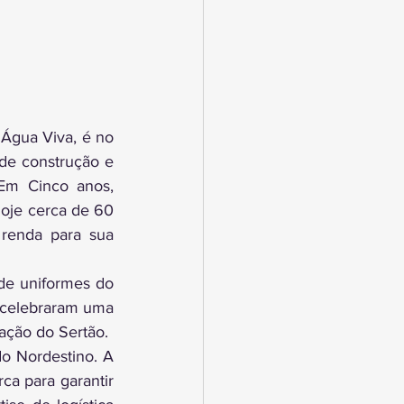
Água Viva, é no 
e construção e 
Em Cinco anos, 
oje cerca de 60 
renda para sua 
e uniformes do 
 celebraram uma 
ação do Sertão. 
A proposta dessa união é levar oportunidade de trabalho e renda ao semiárido Nordestino. A 
a para garantir 