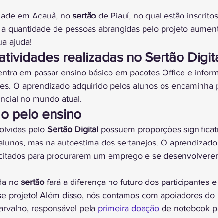
dade em Acauã, no 
sertão
 de Piauí, no qual estão inscrito
e a quantidade de pessoas abrangidas pelo projeto aumente
a ajuda!
atividades realizadas no Sertão Digit
entra em passar ensino básico em pacotes Office e inform
ntes. O aprendizado adquirido pelos alunos os encaminha p
encial no mundo atual.
o pelo ensino
olvidas pelo 
Sertão Digital
 possuem proporções significat
 alunos, mas na autoestima dos sertanejos. O aprendizado
citados para procurarem um emprego e se desenvolver
da no 
sertão
 fará a diferença no futuro dos participantes e 
e projeto! Além disso, nós contamos com apoiadores do 
rvalho, responsável pela 
primeira doação
 de notebook p