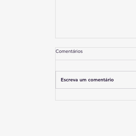
Comentários
Escreva um comentário
Vans odontológicas do IAV
espalham sorrisos pelo Sertão