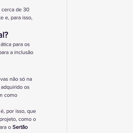
s cerca de 30 
 e, para isso, 
al?
ática para os 
ara a inclusão 
ivas não só na 
 adquirido os 
em como 
é, por isso, que 
projeto, como o 
ara o 
Sertão 