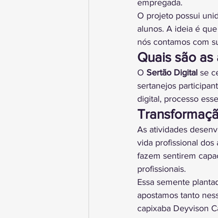
empregada.
O projeto possui uni
alunos. A ideia é qu
nós contamos com su
Quais são as 
O 
Sertão Digital
 se c
sertanejos participa
digital, processo ess
Transformaçã
As atividades desenv
vida profissional dos
fazem sentirem capa
profissionais.
Essa semente planta
apostamos tanto ness
capixaba Deyvison Ca