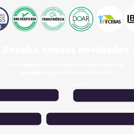
Receba nossas novidades
Ao cadastrar você receberá atualizações do
Instituto Água Viva em seu E-mail!
Email
Telefone