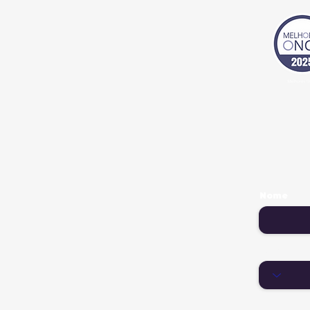
Nome
País