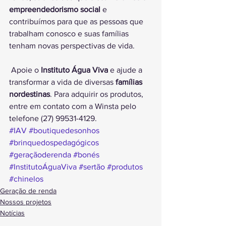
empreendedorismo social
 e 
contribuímos para que as pessoas que 
trabalham conosco e suas famílias 
tenham novas perspectivas de vida.
 Apoie o 
Instituto Água Viva
 e ajude a 
transformar a vida de diversas 
famílias 
nordestinas
. Para adquirir os produtos, 
entre em contato com a Winsta pelo 
telefone (27) 99531-4129.
#IAV
#boutiquedesonhos
#brinquedospedagógicos
#geraçãoderenda
#bonés
#InstitutoÁguaViva
#sertão
#produtos
#chinelos
Geração de renda
Nossos projetos
Notícias