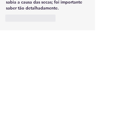
sabia a causa das secas; foi importante 
saber tão detalhadamente.
Curtir
Responder
CERTIFICAÇÕES
Receba nossas
novidades
Ao cadastrar você receberá
atualizações do Instituto
Água Viva em seu E-mail!
Nome
Email