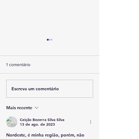
Um Novo Sertão
apresentação de 
ano do Balé de 
O projeto de educ
1 comentário
complementar do In
Água Viva (IAV) cr
dia mais! Pelo quin
Escreva um comentário
Aulas de inglês em
consecutivo, aluno
Cafarnaum: esperança de
de...
um futuro melhor
Mais recente
Ceição Bezerra Silva Silva
13 de ago. de 2023
Nordeste, é minha região, porém, não 