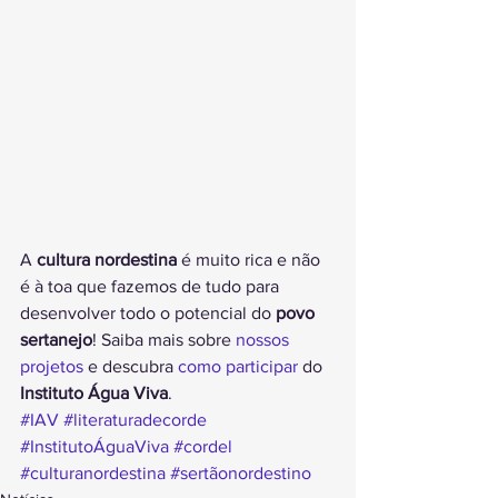
A 
cultura nordestina
 é muito rica e não 
é à toa que fazemos de tudo para 
desenvolver todo o potencial do 
povo 
sertanejo
! Saiba mais sobre 
nossos 
projetos
 e descubra 
como participar
 do 
Instituto Água Viva
.
#IAV
#literaturadecorde
#InstitutoÁguaViva
#cordel
#culturanordestina
#sertãonordestino